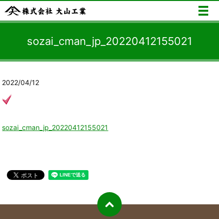
メ
sozai_cman_jp_20220412155021
2022/04/12
sozai_cman_jp_20220412155021